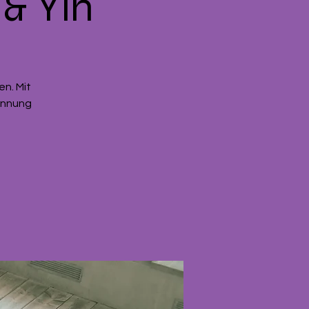
& Yin
en. Mit
annung