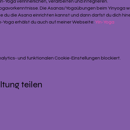
n-Yoga verinnerlichen, verarbeiten und integrieren. 
Yogavorkenntnisse. Die Asanas/Yogaübungen beim Yinyoga we
wie du die Asana einrichten kannst und dann darfst du dich hine
n-Yoga erhälst du auch auf meiner Webseite: 
Yin-Yoga 
ytics- und funktionalen Cookie-Einstellungen blockiert.
ltung teilen