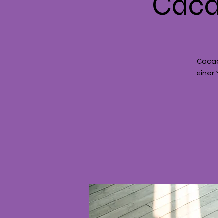
Caca
Cacao 
einer