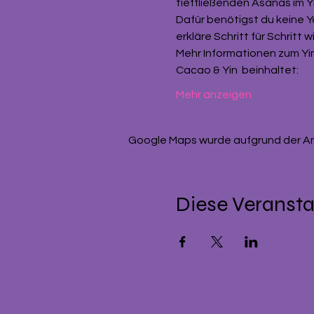
tieffließenden Asanas im Yi
Dafür benötigst du keine 
erkläre Schritt für Schritt 
Mehr Informationen zum Yi
Cacao & Yin  beinhaltet: 
Mehr anzeigen
Google Maps wurde aufgrund der Anal
Diese Veransta