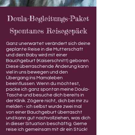
Doula-Begleitungs-Paket
Spontanes Reisegepäck
Ganz unerwartet verändert sich deine
geplante Reise in die Mutterschaft
und dein Baby wird mit einer
Bauchgeburt (Kaiserschnitt) geboren.
Diese überraschende Änderung kann
viel in uns bewegen und den
Übergang ins Mamaleben
beeinflussen. Wenn du möchtest,
packe ich ganz spontan meine Doula-
Tasche und besuche dich bereits in
der Klinik. Zögere nicht, dich bei mir zu
melden - ich selbst wurde zwei mal
von einer Bauchgeburt überrascht
und kann gut nachvollziehen, was dich
in dieser Situation beschäftig. Gerne
reise ich gemeinsam mit dir ein Stück!