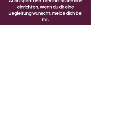
Auch spontane Termine lassen sich
einrichten. Wenn du dir eine
Begleitung wünscht, melde dich bei
mir.
Mobil:
0176-20442206
Jetzt direkt anrufen!
Natürlich kannst du mir auch gerne
schreiben. Ich freue mich auf eine
Nachricht von dir:
soulsister.anke@gmail.com