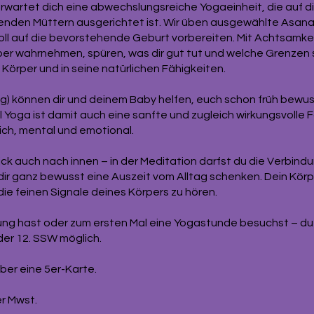
erwartet dich eine abwechslungsreiche Yogaeinheit, die auf d
nden Müttern ausgerichtet ist. Wir üben ausgewählte Asana
oll auf die bevorstehende Geburt vorbereiten. Mit Achtsamkei
er wahrnehmen, spüren, was dir gut tut und welche Grenzen 
Körper und in seine natürlichen Fähigkeiten.
 können dir und deinem Baby helfen, euch schon früh bewuss
 Yoga ist damit auch eine sanfte und zugleich wirkungsvolle 
ich, mental und emotional.
lick auch nach innen – in der Meditation darfst du die Verbind
ir ganz bewusst eine Auszeit vom Alltag schenken. Dein Kö
f die feinen Signale deines Körpers zu hören.
ung hast oder zum ersten Mal eine Yogastunde besuchst – du b
 der 12. SSW möglich.
über eine 5er-Karte.
er Mwst.