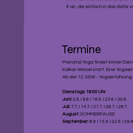
€ an, die einfach in das dafü
Termine
Prenatal Yoga findet immer Die
Kalkar-Wissel statt. Eine Yogaei
Ab der 12. SSW - Yogaerfahrung 
Dienstags 18:00 Uhr
Juni:
2.6. I 9.6. I 16.6. I 23.6. I 30.6.
Juli:
7.7. I 14.7. I 21.7. I 28.7. I 28.7.
August:
SOMMERPAUSE
September:
8.9. I 15.9. I 22.9. I 29.