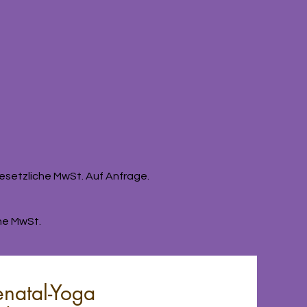
 gesetzliche MwSt.
Auf Anfrage.
che MwSt.
natal-Yoga