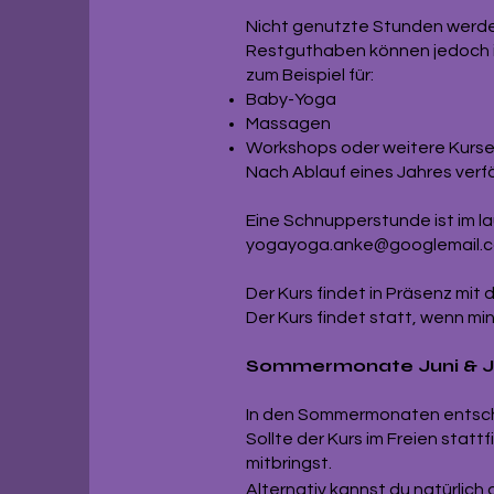
Nicht genutzte Stunden werde
Restguthaben können jedoch i
zum Beispiel für:
Baby-Yoga
Massagen
Workshops oder weitere Kurs
Nach Ablauf eines Jahres verf
Eine Schnupperstunde ist im la
yogayoga.anke@googlemail.
Der Kurs findet in Präsenz mit
Der Kurs findet statt, wenn m
Sommermonate Juni & Jul
In den Sommermonaten entsche
Sollte der Kurs im Freien stat
mitbringst.
Alternativ kannst du natürlich 