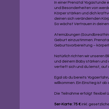
In einer Prenatal Yogastunde 
und Besonderheiten von werde
Körper stärken und dich kraftv
deinen sich verändernden Körp
So wächst Vertrauen in deinen 
Atemübungen (Soundbreathing)
Geburt einzustimmen. Prenatal
Geburtsvorbereitung – körperl
Natürlich richten wir unseren B
und deinem Baby stärken und d
vertieft sich und du lernst, au
Egal ob du bereits Yogaerfahr
willkommen. Ein Einstieg ist ab
Die Teilnahme erfolgt flexibel 
5er-Karte: 75 €
inkl. gesetzlich