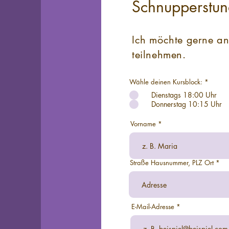
Schnupperstu
Ich möchte gerne an
teilnehmen.
P
Wähle deinen Kursblock:
*
f
Dienstags 18:00 Uhr
l
i
Donnerstag 10:15 Uhr
c
h
t
Vorname
f
e
l
d
Straße Hausnummer, PLZ Ort
E-Mail-Adresse