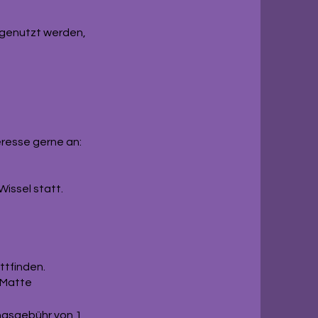
 genutzt werden,
eresse gerne an:
Wissel statt.
ttfinden.
e Matte
ungsgebühr von 1