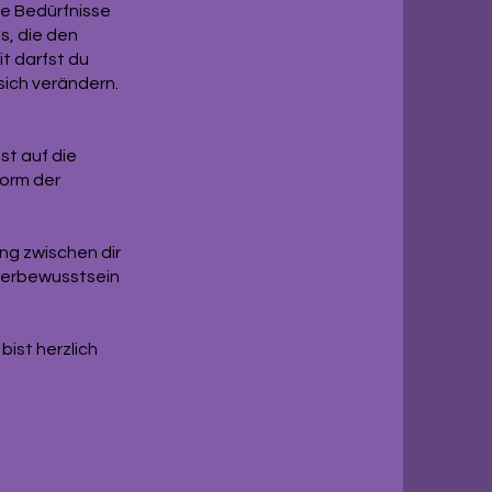
ie Bedürfnisse
s, die den
t darfst du
sich verändern.
t auf die
Form der
ung zwischen dir
rperbewusstsein
ist herzlich