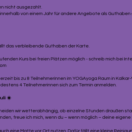
n nicht ausgezahlt.
nnerhalb von einem Jahr für andere Angebote als Guthaben
e
ällt das verbleibende Guthaben der Karte.
ufenden Kurs bei freien Plätzen möglich - schreib mich bei Int
com
 derzeit bis zu 8 Teilnehmerinnen im YOGAyoga Raum in Kalkar-
indestens 4 Teilnehmerinnen sich zum Termin anmelden.
i ☀️
iden wir wetterabhängig, ob einzelne Stunden draußen sta
tfinden, freue ich mich, wenn du – wenn möglich – deine eigen
auch eine Matte vor Ort nutzen. Dafür fällt eine kleine Reinig