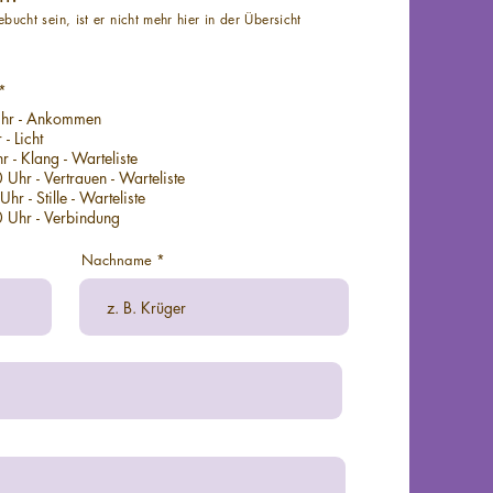
ebucht sein, ist er nicht mehr hier in der Übersicht
P
*
f
Uhr - Ankommen
l
i
- Licht
c
19:00 Uhr - Klang - Warteliste
h
t
Uhr - Vertrauen - Warteliste
f
r - Stille - Warteliste
e
 Uhr - Verbindung
l
d
Nachname