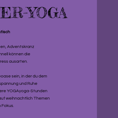
ER-YOGA
ntisch
nen, Adventskranz
nell können die
tress ausarten.
ase sein, in der du dem
ntspannung und Ruhe
ndere YOGAyoga-Stunden
 auf weihnachtlich Themen
m Fokus.