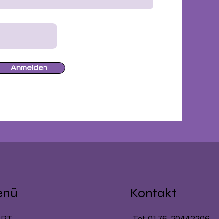
Anmelden
enü
Kontakt
ART
Tel: 0176-20442206