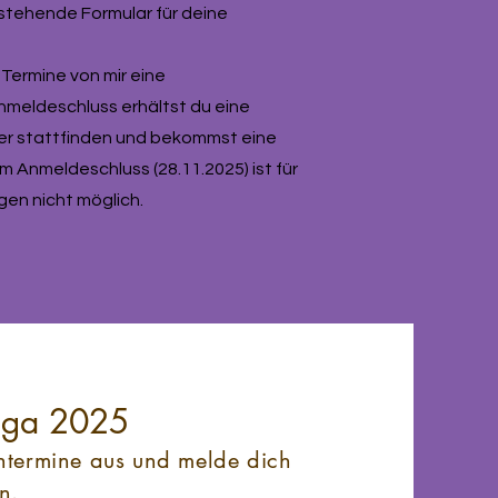
stehende Formular für deine
 Termine von mir eine
meldeschluss erhältst du eine
her stattfinden und bekommst eine
Anmeldeschluss (28.11.2025) ist für
en nicht möglich.
oga 2025
termine aus und melde dich
an.