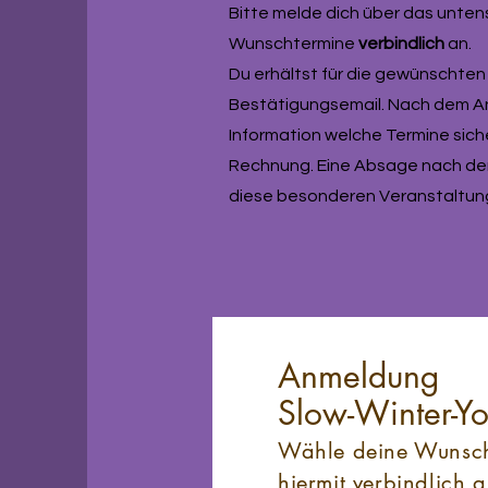
Bitte melde dich über das unten
Wunschtermine
verbindlich
an.
Du erhältst für die gewünschten
Bestätigungsemail. Nach dem An
Information welche Termine sic
Rechnung. Eine Absage nach dem 
diese besonderen Veranstaltung
Anmeldung
Slow-Winter-Y
Wähle deine Wunsch
hiermit verbindlich 