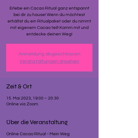
Erlebe ein Cacao Ritual ganz entspannt
bei dir zu hause! Wenn du möchtest
erhältst du ein Ritualpaket oder du nimmt
mit eigenem Cacao teil! Komm mit und
entdecke deinen Weg!
Anmeldung abgeschlossen
Veranstaltungen ansehen
Zeit & Ort
15. Mai 2023, 19:00 – 20:30
Online via Zoom
Über die Veranstaltung
Online Cacao Ritual - Mein Weg