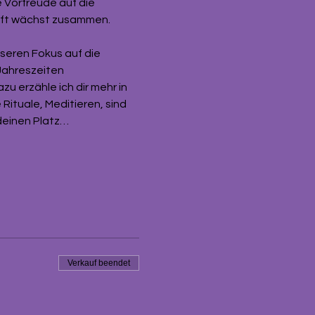
 Vorfreude auf die 
ft wächst zusammen. 
seren Fokus auf die 
Jahreszeiten 
u erzähle ich dir mehr in 
Rituale, Meditieren, sind 
 deinen Platz…
Verkauf beendet