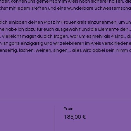
der, können uns gemeinsam im Kreis noch sicherer halten, die
st mit jedem Treffen und eine wunderbare Schwesternscha
dich einladen deinen Platz im Frauenkreis einzunehmen, um un
ine habe ich dazu für euch ausgewählt und die Elemente den 
elleicht magst du dich fragen, war um es mehr als 4 sind... daz
 ist ganz einzigartig und wir zelebrieren im Kreis verschiedene 
enseitig, lachen, weinen, singen.... alles wird dabei sein. Nimm
Preis
185,00 €