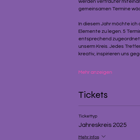
werden vertrauter miteinan
gemeinsamen Termine wäch
In diesem Jahr möchte ich 
Elemente zu legen. 5 Term
entsprechend zugeordnet. Vi
unserm Kreis. Jedes Treffen
kreativ, inspirieren uns geg
Mehr anzeigen
Tickets
Tickettyp
Jahreskreis 2025
Mehr Infos