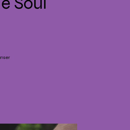
ie Soul
unser